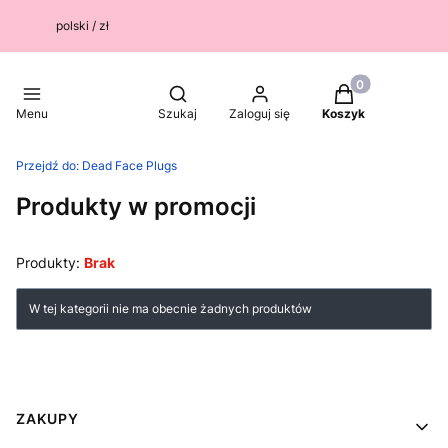
polski / zł
Produkty w kosz
Otwórz wyszukiwarkę
Menu
Szukaj
Zaloguj się
Koszyk
Przejdź do:
Dead Face Plugs
Produkty w promocji
Produkty:
Brak
Lista produktów
W tej kategorii nie ma obecnie żadnych produktów
Linki w stopce
ZAKUPY